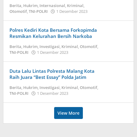
Berita
,
Hukrim
,
Internasional
,
Kriminal
,
Otomotif
,
TNI-POLRI
1 Desember 2023
by
admin
Polres Kediri Kota Bersama Forkopimda
Resmikan Kelurahan Bersih Narkoba
Berita
,
Hukrim
,
Investigasi
,
Kriminal
,
Otomotif
,
TNI-POLRI
1 Desember 2023
by
admin
Duta Lalu Lintas Polresta Malang Kota
Raih Juara “Best Essay” Polda Jatim
Berita
,
Hukrim
,
Investigasi
,
Kriminal
,
Otomotif
,
TNI-POLRI
1 Desember 2023
by
admin
View More