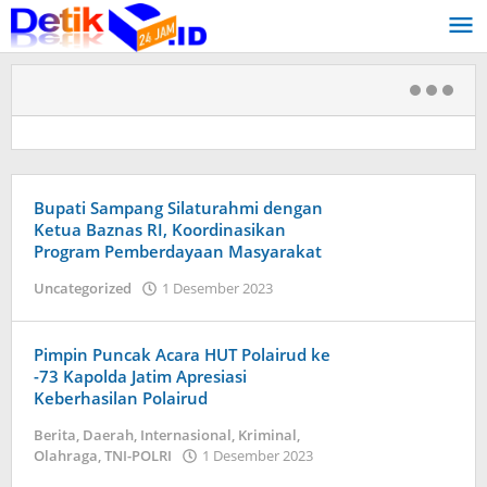
Skip
to
content
Bupati Sampang Silaturahmi dengan
Ketua Baznas RI, Koordinasikan
Program Pemberdayaan Masyarakat
Uncategorized
1 Desember 2023
by
admin
Pimpin Puncak Acara HUT Polairud ke
-73 Kapolda Jatim Apresiasi
Keberhasilan Polairud
Berita
,
Daerah
,
Internasional
,
Kriminal
,
Olahraga
,
TNI-POLRI
1 Desember 2023
by
admin