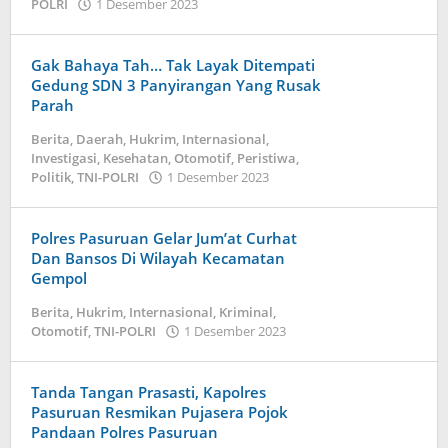
POLRI
1 Desember 2023
by
admin
Gak Bahaya Tah… Tak Layak Ditempati
Gedung SDN 3 Panyirangan Yang Rusak
Parah
Berita
,
Daerah
,
Hukrim
,
Internasional
,
Investigasi
,
Kesehatan
,
Otomotif
,
Peristiwa
,
Politik
,
TNI-POLRI
1 Desember 2023
by
admin
Polres Pasuruan Gelar Jum’at Curhat
Dan Bansos Di Wilayah Kecamatan
Gempol
Berita
,
Hukrim
,
Internasional
,
Kriminal
,
Otomotif
,
TNI-POLRI
1 Desember 2023
by
admin
Tanda Tangan Prasasti, Kapolres
Pasuruan Resmikan Pujasera Pojok
Pandaan Polres Pasuruan