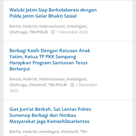
Walubi Jatim Siap Berkolaborasi dengan
Polda Jatim Gelar Bhakti Sosial
Berita
,
Hukrim
,
Internasional
,
Investigasi
,
Olahraga
,
TNI-POLRI
1 Desember 2023
by
admin
Berbagi Kasih Dengan Ratusan Anak
Yatim, Ketua TP PKK Sampang
Harapkan Program Santunan Terus
Berlanjut
Berita
,
Hukrim
,
Internasional
,
Investigasi
,
Olahraga
,
Otomotif
,
TNI-POLRI
1 Desember
2023
by
admin
Giat Jum’at Berkah, Sat Lantas Polres
Sumenep Berbagi dan Himbau
Masyarakat Jaga Kamseltibcarlantas
Berita
,
Hukrim
,
Investigasi
,
Otomotif
,
TNI-