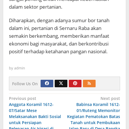
dalam sektor pertanian.
Diharapkan, dengan adanya sumur bor tanah
dalam ini, pertanian di Sernaru Raba akan
semakin berkembang, memberikan manfaat
ekonomi bagi masyarakat, dan berkontribusi
positif terhadap ketahanan pangan nasional.
by
admin
Follow Us On
Navigasi
Previous post
Next post
Anggota Koramil 1612-
Babinsa Koramil 1612-
pos
07/Satar Mese
01/Ruteng Memonitor
Melaksanakan Bakti Sosial
Kegiatan Pematokan Batas
untuk Persiapan
Tanah untuk Pembukaan
Pelepasan Air Irigasi di
Jalan Baru di Desa Bangka