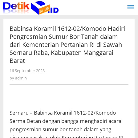
Skip
to
content
Babinsa Koramil 1612-02/Komodo Hadiri
Pengresmian Sumur Bor Tanah dalam
dari Kementerian Pertanian RI di Sawah
Sernaru Raba, Kabupaten Manggarai
Barat
16 September 2023
by
admin
by
admin
Sernaru – Babinsa Koramil 1612-02/Komodo
Serma Detan dengan bangga menghadiri acara
pengresmian sumur bor tanah dalam yang
diselenggarakan oleh Kementerian Pertanian RI.