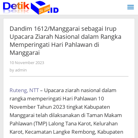
Skip
to
content
Dandim 1612/Manggarai sebagai Irup
Upacara Ziarah Nasional dalam Rangka
Memperingati Hari Pahlawan di
Manggarai
10 November 2023
by
admin
by
admin
Ruteng, NTT
– Upacara ziarah nasional dalam
rangka memperingati Hari Pahlawan 10
November Tahun 2023 tingkat Kabupaten
Manggarai telah dilaksanakan di Taman Makam
Pahlawan (TMP) Lalong Tana Karot, Kelurahan
Karot, Kecamatan Langke Rembong, Kabupaten