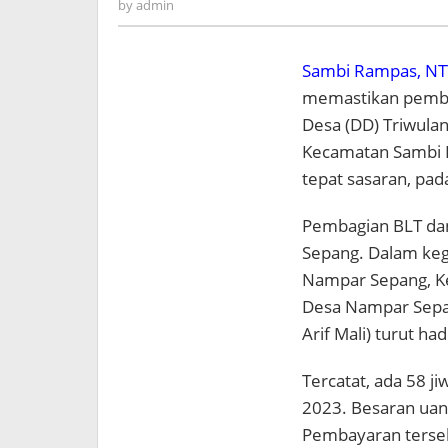
admin
by
admin
Sambi Rampas, NT
memastikan pemba
Desa (DD) Triwula
Kecamatan Sambi R
tepat sasaran, pa
Pembagian BLT dan
Sepang. Dalam keg
Nampar Sepang, K
Desa Nampar Sepa
Arif Mali) turut h
Tercatat, ada 58 j
2023. Besaran uan
Pembayaran tersebu