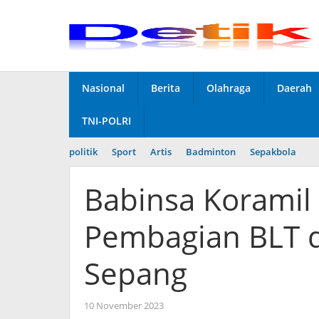
Skip
to
content
Nasional
Berita
Olahraga
Daerah
TNI-POLRI
politik
Sport
Artis
Badminton
Sepakbola
Babinsa Koramil
Pembagian BLT 
Sepang
10 November 2023
by