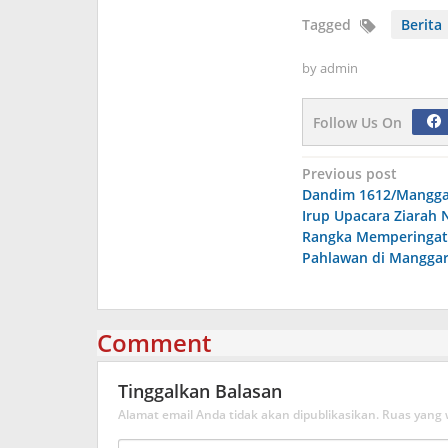
Tagged
Berita
by
admin
Follow Us On
Navigasi
Previous post
Dandim 1612/Manggar
pos
Irup Upacara Ziarah 
Rangka Memperingati
Pahlawan di Manggar
Comment
Tinggalkan Balasan
Alamat email Anda tidak akan dipublikasikan.
Ruas yang 