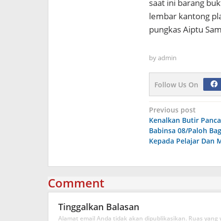
saat ini barang buk
lembar kantong pla
pungkas Aiptu Sam
by
admin
Follow Us On
Navigasi
Previous post
Kenalkan Butir Panca
pos
Babinsa 08/Paloh Bag
Kepada Pelajar Dan 
Comment
Tinggalkan Balasan
Alamat email Anda tidak akan dipublikasikan.
Ruas yang 