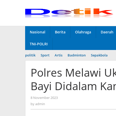
Skip
to
content
Nasional
Berita
Olahraga
Daerah
TNI-POLRI
politik
Sport
Artis
Badminton
Sepakbola
Polres Melawi 
Bayi Didalam Kan
8 November 2023
by
admin
by
admin