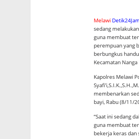
Melawi
Detik24Jam
sedang melakukan 
guna membuat ter
perempuan yang be
berbungkus handuk 
Kecamatan Nanga 
Kapolres Melawi 
Syafi’i,S.I.K.,S.H.
membenarkan seda
bayi, Rabu (8/11/2
“Saat ini sedang d
guna membuat tera
bekerja keras dan 