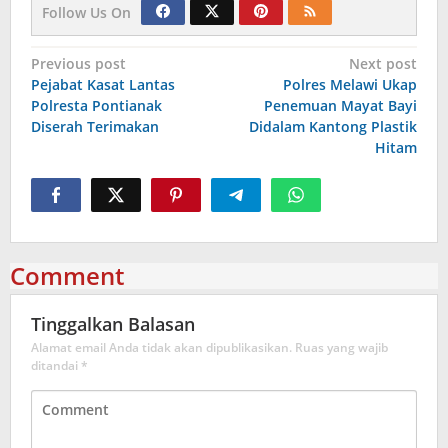
Follow Us On
Navigasi
Previous post
Next post
Pejabat Kasat Lantas
Polres Melawi Ukap
pos
Polresta Pontianak
Penemuan Mayat Bayi
Diserah Terimakan
Didalam Kantong Plastik
Hitam
Comment
Tinggalkan Balasan
Alamat email Anda tidak akan dipublikasikan.
Ruas yang wajib
ditandai
*