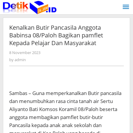
Skip
to
content
Kenalkan Butir Pancasila Anggota
Babinsa 08/Paloh Bagikan pamflet
Kepada Pelajar Dan Masyarakat
8 November 2023
by
admin
by
admin
Sambas – Guna memperkanalkan Butir pancasila
dan menumbuhkan rasa cinta tanah air Sertu
Aliyanto Bati Komsos Koramil 08/Paloh beserta
anggota membagikan pamflet butir-butir
Pancasila kepada anak anak sekolah dan