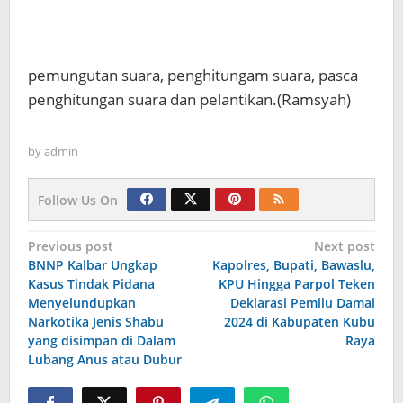
pemungutan suara, penghitungam suara, pasca
penghitungan suara dan pelantikan.(Ramsyah)
by
admin
Follow Us On
Navigasi
Previous post
Next post
BNNP Kalbar Ungkap
Kapolres, Bupati, Bawaslu,
pos
Kasus Tindak Pidana
KPU Hingga Parpol Teken
Menyelundupkan
Deklarasi Pemilu Damai
Narkotika Jenis Shabu
2024 di Kabupaten Kubu
yang disimpan di Dalam
Raya
Lubang Anus atau Dubur