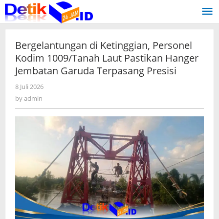
Skip
to
content
Bergelantungan di Ketinggian, Personel
Kodim 1009/Tanah Laut Pastikan Hanger
Jembatan Garuda Terpasang Presisi
8 Juli 2026
by
admin
by
admin