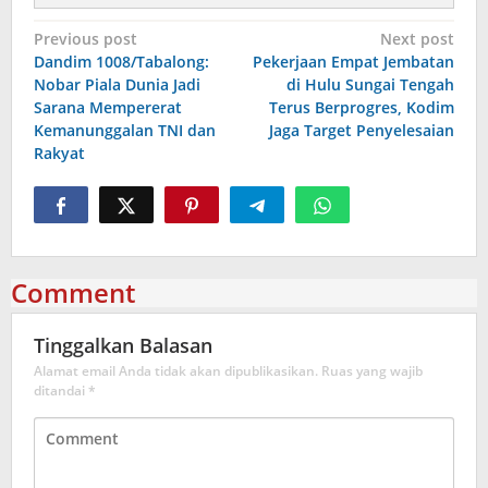
Navigasi
Previous post
Next post
Dandim 1008/Tabalong:
Pekerjaan Empat Jembatan
pos
Nobar Piala Dunia Jadi
di Hulu Sungai Tengah
Sarana Mempererat
Terus Berprogres, Kodim
Kemanunggalan TNI dan
Jaga Target Penyelesaian
Rakyat
Comment
Tinggalkan Balasan
Alamat email Anda tidak akan dipublikasikan.
Ruas yang wajib
ditandai
*