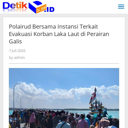
Skip
to
content
Polairud Bersama Instansi Terkait
Evakuasi Korban Laka Laut di Perairan
Galis
7 Juli 2026
by
admin
by
admin