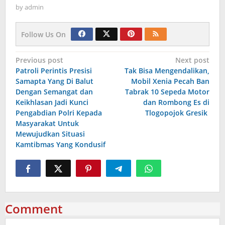
by
admin
Follow Us On
Navigasi
Previous post
Next post
Patroli Perintis Presisi
Tak Bisa Mengendalikan,
pos
Samapta Yang Di Balut
Mobil Xenia Pecah Ban
Dengan Semangat dan
Tabrak 10 Sepeda Motor
Keikhlasan Jadi Kunci
dan Rombong Es di
Pengabdian Polri Kepada
Tlogopojok Gresik
Masyarakat Untuk
Mewujudkan Situasi
Kamtibmas Yang Kondusif
Comment