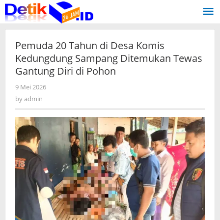
Skip
to
content
Pemuda 20 Tahun di Desa Komis
Kedungdung Sampang Ditemukan Tewas
Gantung Diri di Pohon
9 Mei 2026
by
admin
by
admin