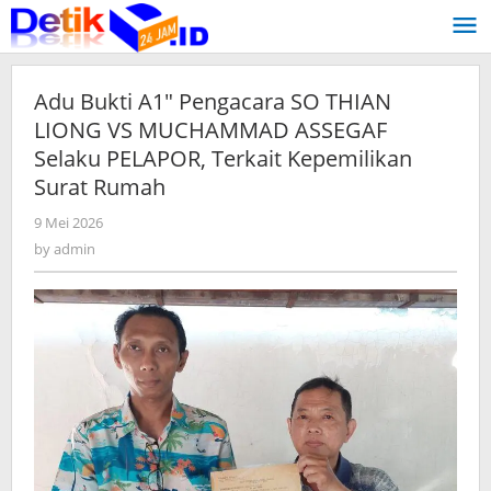
Skip
to
content
Adu Bukti A1″ Pengacara SO THIAN
LIONG VS MUCHAMMAD ASSEGAF
Selaku PELAPOR, Terkait Kepemilikan
Surat Rumah
9 Mei 2026
by
admin
by
admin