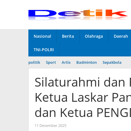
Skip
to
content
Nasional
Berita
Olahraga
Daerah
TNI-POLRI
politik
Sport
Artis
Badminton
Sepakbola
Silaturahmi dan 
Ketua Laskar Pa
dan Ketua PENG
11 Desember 2025
by