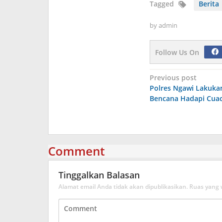
Tagged
Berita
by
admin
Follow Us On
Navigasi
Previous post
Polres Ngawi Lakukan
pos
Bencana Hadapi Cua
Comment
Tinggalkan Balasan
Alamat email Anda tidak akan dipublikasikan.
Ruas yang 