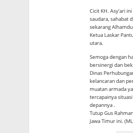
Cicit KH. Asy’ari i
saudara, sahabat d
sekarang Alhamdu
Ketua Laskar Pantu
utara.
Semoga dengan had
bersinergi dan bek
Dinas Perhubunga
kelancaran dan pen
muatan armada yan
tercapainya situasi
depannya .
Tutup Gus Rahman
Jawa Timur ini. (M