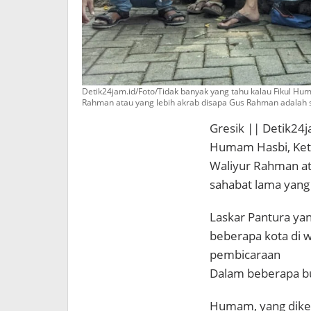
Detik24jam.id/Foto/Tidak banyak yang tahu kalau Fikul Hu
Rahman atau yang lebih akrab disapa Gus Rahman adalah s
Gresik || Detik24j
Humam Hasbi, Ketu
Waliyur Rahman at
sahabat lama yang 
Laskar Pantura ya
beberapa kota di w
pembicaraan
Dalam beberapa bu
Humam, yang diken