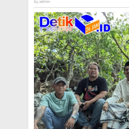
admin
by
admin