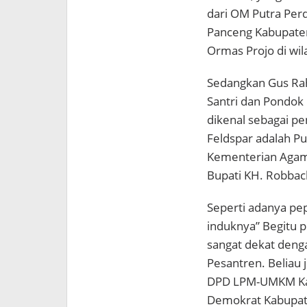
dari OM Putra Per
Panceng Kabupaten
Ormas Projo di wila
Sedangkan Gus Rah
Santri dan Pondok
dikenal sebagai p
Feldspar adalah Pu
Kementerian Agam
Bupati KH. Robba
Seperti adanya pep
induknya” Begitu 
sangat dekat deng
Pesantren. Beliau
DPD LPM-UMKM Kab
Demokrat Kabupat