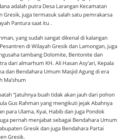
dana adalah putra Desa Larangan Kecamatan
 Gresik, juga termasuk salah satu pemrakarsa
yah Pantura saat itu .
man, yang sudah sangat dikenal di kalangan
 Pesantren di Wilayah Gresik dan Lamongan, juga
engusaha tambang Dolomite, Bentonite dan
tra dari almarhum KH. Ali Hasan Asy’ari, Kepala
a dan Bendahara Umum Masjid Agung di era
ch Ma’shum
atah “Jatuhnya buah tidak akan jauh dari pohon
pula Gus Rahman yang mengikuti jejak Abahnya
an para Ulama, Kyai, Habib dan juga Pondok
 juga pernah menjabat sebagai Bendahara Umum
upaten Gresik dan juga Bendahara Partai
en Gresik.