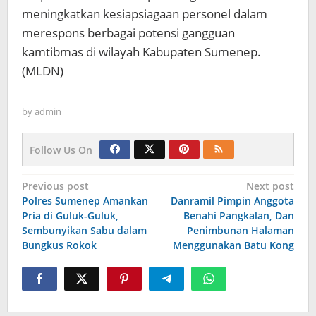
meningkatkan kesiapsiagaan personel dalam
merespons berbagai potensi gangguan
kamtibmas di wilayah Kabupaten Sumenep.
(MLDN)
by
admin
Follow Us On
Navigasi
Previous post
Next post
Polres Sumenep Amankan
Danramil Pimpin Anggota
pos
Pria di Guluk-Guluk,
Benahi Pangkalan, Dan
Sembunyikan Sabu dalam
Penimbunan Halaman
Bungkus Rokok
Menggunakan Batu Kong