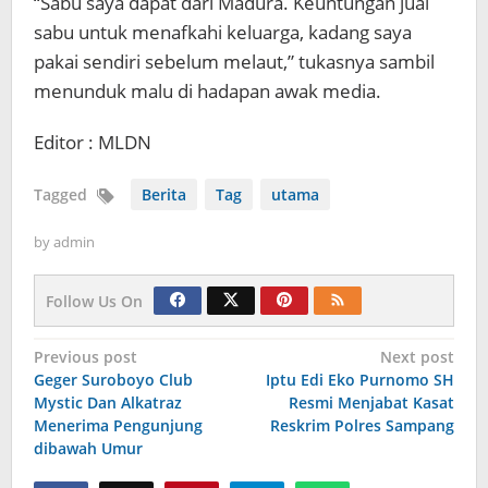
“Sabu saya dapat dari Madura. Keuntungan jual
sabu untuk menafkahi keluarga, kadang saya
pakai sendiri sebelum melaut,” tukasnya sambil
menunduk malu di hadapan awak media.
Editor : MLDN
Tagged
Berita
Tag
utama
by
admin
Follow Us On
Navigasi
Previous post
Next post
Geger Suroboyo Club
Iptu Edi Eko Purnomo SH
pos
Mystic Dan Alkatraz
Resmi Menjabat Kasat
Menerima Pengunjung
Reskrim Polres Sampang
dibawah Umur