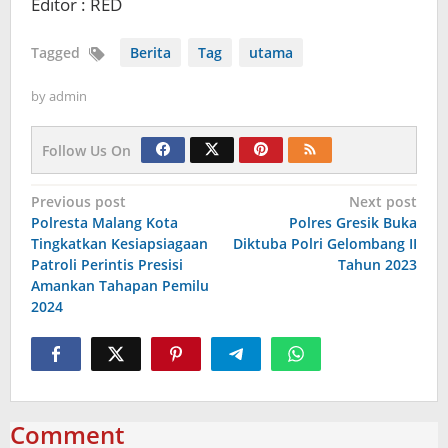
Editor : RED
Tagged
Berita
Tag
utama
by
admin
Follow Us On
Navigasi
Previous post
Next post
Polresta Malang Kota
Polres Gresik Buka
pos
Tingkatkan Kesiapsiagaan
Diktuba Polri Gelombang II
Patroli Perintis Presisi
Tahun 2023
Amankan Tahapan Pemilu
2024
Comment