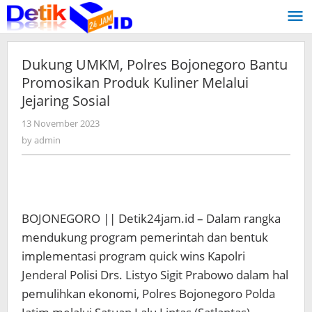
Skip
to
content
Dukung UMKM, Polres Bojonegoro Bantu
Promosikan Produk Kuliner Melalui
Jejaring Sosial
13 November 2023
by
admin
by
admin
BOJONEGORO || Detik24jam.id – Dalam rangka
mendukung program pemerintah dan bentuk
implementasi program quick wins Kapolri
Jenderal Polisi Drs. Listyo Sigit Prabowo dalam hal
pemulihkan ekonomi, Polres Bojonegoro Polda