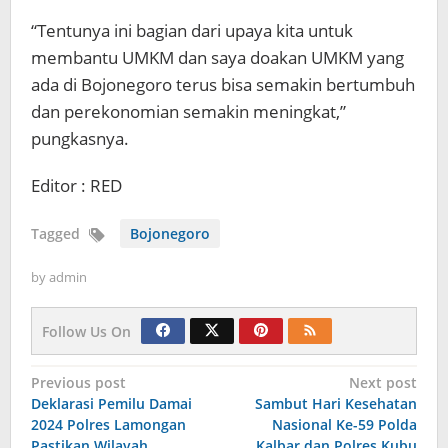
“Tentunya ini bagian dari upaya kita untuk
membantu UMKM dan saya doakan UMKM yang
ada di Bojonegoro terus bisa semakin bertumbuh
dan perekonomian semakin meningkat,”
pungkasnya.
Editor : RED
Tagged
Bojonegoro
by
admin
Follow Us On
Navigasi
Previous post
Next post
Deklarasi Pemilu Damai
Sambut Hari Kesehatan
pos
2024 Polres Lamongan
Nasional Ke-59 Polda
Pastikan Wilayah
Kalbar dan Polres Kubu