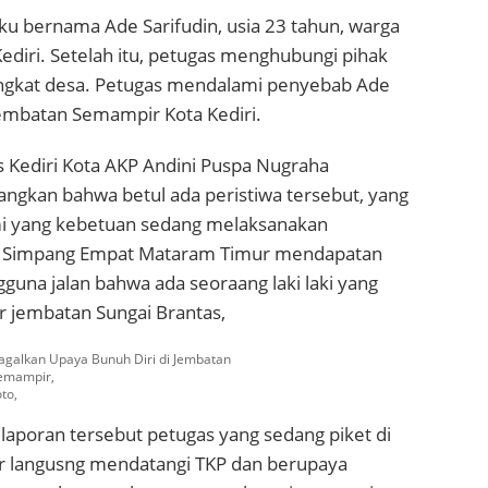
aku bernama Ade Sarifudin, usia 23 tahun, warga
Kediri. Setelah itu, petugas menghubungi pihak
ngkat desa. Petugas mendalami penyebab Ade
jembatan Semampir Kota Kediri.
s Kediri Kota AKP Andini Puspa Nugraha
rangkan bahwa betul ada peristiwa tersebut, yang
i yang kebetuan sedang melaksanakan
di Simpang Empat Mataram Timur mendapatan
gguna jalan bahwa ada seoraang laki laki yang
ir jembatan Sungai Brantas,
agalkan Upaya Bunuh Diri di Jembatan
emampir,
to,
laporan tersebut petugas yang sedang piket di
 langusng mendatangi TKP dan berupaya