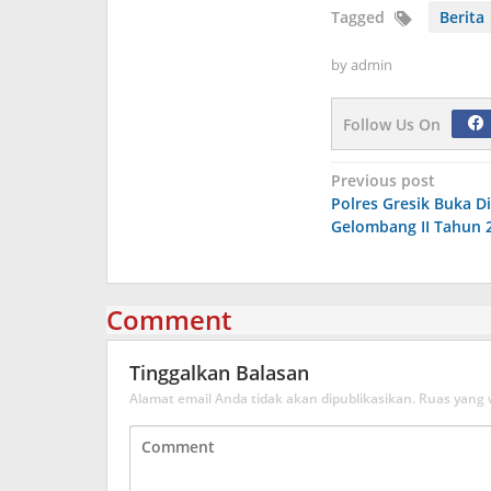
Tagged
Berita
by
admin
Follow Us On
Navigasi
Previous post
Polres Gresik Buka Di
pos
Gelombang II Tahun 
Comment
Tinggalkan Balasan
Alamat email Anda tidak akan dipublikasikan.
Ruas yang 