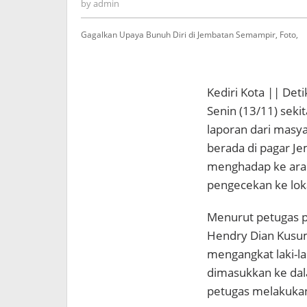
admin
by
admin
Gagalkan Upaya Bunuh Diri di Jembatan Semampir, Foto,
Kediri Kota || Deti
Senin (13/11) seki
laporan dari masya
berada di pagar Je
menghadap ke arah
pengecekan ke lok
Menurut petugas pi
Hendry Dian Kusum
mengangkat laki-la
dimasukkan ke dal
petugas melakukan 