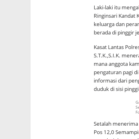
Laki-laki itu meng
Ringinsari Kandat 
keluarga dan pera
berada di pinggir 
Kasat Lantas Polre
S.T.K.,S.I.K. mene
mana anggota kam
pengaturan pagi 
informasi dari pen
duduk di sisi pingg
G
S
Fo
Setalah menerima 
Pos 12,0 Semampir