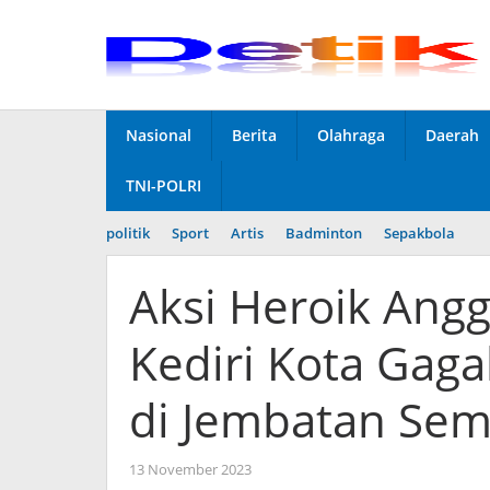
Skip
to
content
Nasional
Berita
Olahraga
Daerah
TNI-POLRI
politik
Sport
Artis
Badminton
Sepakbola
Aksi Heroik Angg
Kediri Kota Gag
di Jembatan Se
13 November 2023
by