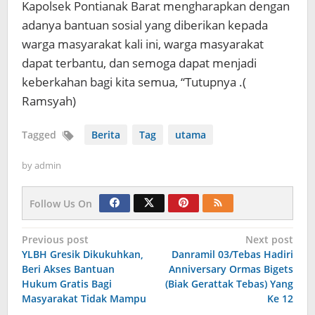
Kapolsek Pontianak Barat mengharapkan dengan
adanya bantuan sosial yang diberikan kepada
warga masyarakat kali ini, warga masyarakat
dapat terbantu, dan semoga dapat menjadi
keberkahan bagi kita semua, “Tutupnya .(
Ramsyah)
Tagged
Berita
Tag
utama
by
admin
Follow Us On
Navigasi
Previous post
Next post
YLBH Gresik Dikukuhkan,
Danramil 03/Tebas Hadiri
pos
Beri Akses Bantuan
Anniversary Ormas Bigets
Hukum Gratis Bagi
(Biak Gerattak Tebas) Yang
Masyarakat Tidak Mampu
Ke 12