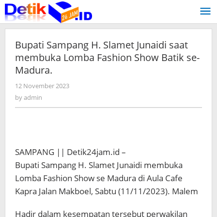
Skip
to
content
Bupati Sampang H. Slamet Junaidi saat
membuka Lomba Fashion Show Batik se-
Madura.
12 November 2023
by
admin
by
admin
SAMPANG || Detik24jam.id –
Bupati Sampang H. Slamet Junaidi membuka
Lomba Fashion Show se Madura di Aula Cafe
Kapra Jalan Makboel, Sabtu (11/11/2023). Malem
Hadir dalam kesempatan tersebut perwakilan