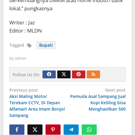
berkembangnya UMKM atau home industri batik
lokal,” pungkasnya
Writer : Jaz
Editor : MLDN
Tagged
Bupati
by
admin
Follow Us On
Navigasi
Previous post
Next post
Aksi Maling Motor
Pemuda Asal Sampang Jual
pos
Terekam CCTV, Di Depan
Kopi Keliling bisa
Alfamart Area Imam Bonjol
Menghasilkan 500
Sampang