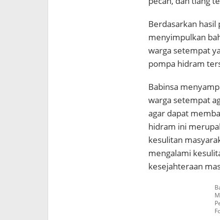
pecah, dan tiang t
Berdasarkan hasil
menyimpulkan bahw
warga setempat ya
pompa hidram ter
Babinsa menyampai
warga setempat a
agar dapat memba
hidram ini merupa
kesulitan masyarak
mengalami kesulit
kesejahteraan mas
B
M
P
Fo