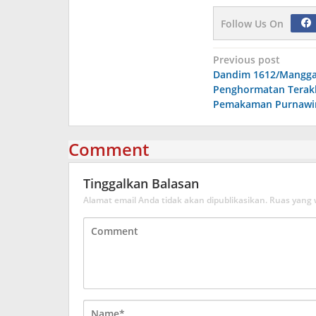
Follow Us On
Navigasi
Previous post
Dandim 1612/Manggar
pos
Penghormatan Terak
Pemakaman Purnawir
Comment
Tinggalkan Balasan
Alamat email Anda tidak akan dipublikasikan.
Ruas yang 