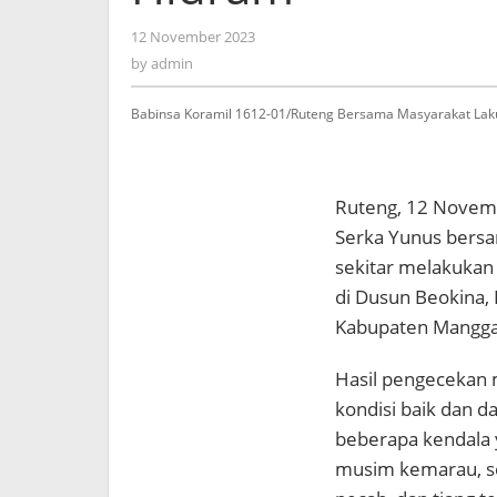
12 November 2023
by
admin
by
admin
Babinsa Koramil 1612-01/Ruteng Bersama Masyarakat Lak
Ruteng, 12 Novemb
Serka Yunus bersa
sekitar melakuka
di Dusun Beokina,
Kabupaten Manggar
Hasil pengecekan
kondisi baik dan d
beberapa kendala y
musim kemarau, se