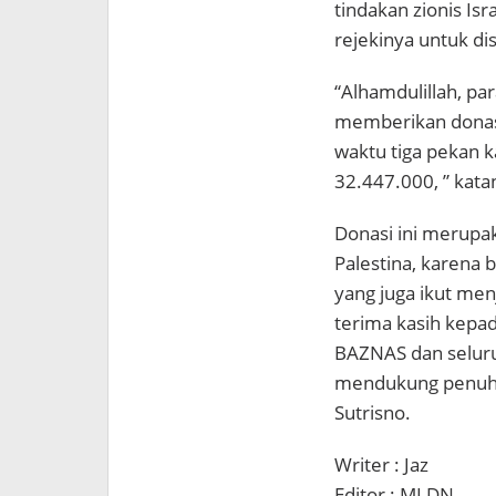
tindakan zionis Is
rejekinya untuk d
“Alhamdulillah, pa
memberikan donasin
waktu tiga pekan 
32.447.000, ” kat
Donasi ini merupak
Palestina, karena 
yang juga ikut me
terima kasih kepa
BAZNAS dan seluru
mendukung penuh k
Sutrisno.
Writer : Jaz
Editor : MLDN