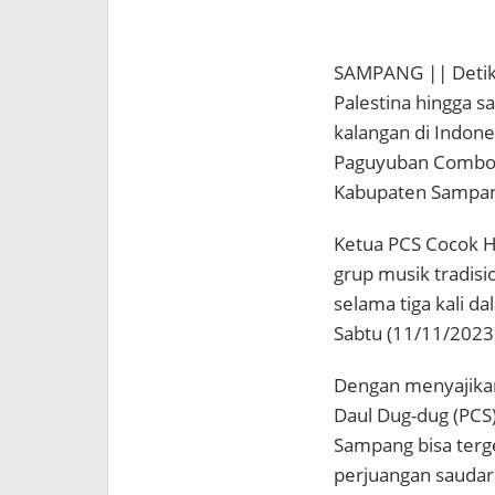
SAMPANG || Detik2
Palestina hingga sa
kalangan di Indones
Paguyuban Combod
Kabupaten Sampan
Ketua PCS Cocok 
grup musik tradisi
selama tiga kali d
Sabtu (11/11/2023
Dengan menyajikan 
Daul Dug-dug (PCS
Sampang bisa ter
perjuangan saudara