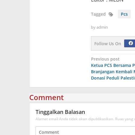
Tagged
Pcs
by
admin
Follow Us On
Navigasi
Previous post
Ketua PCS Bersama P
pos
Branjangan Kembali 
Donasi Peduli Palesti
Comment
Tinggalkan Balasan
Alamat email Anda tidak akan dipublikasikan.
Ruas yang 