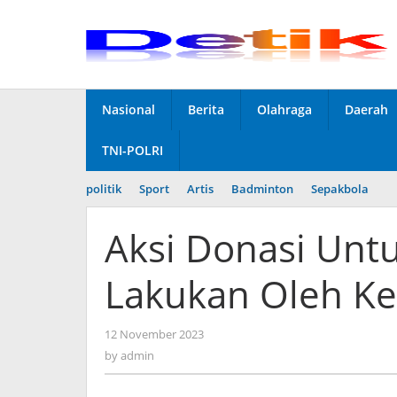
Skip
to
content
Nasional
Berita
Olahraga
Daerah
TNI-POLRI
politik
Sport
Artis
Badminton
Sepakbola
Aksi Donasi Untu
Lakukan Oleh K
12 November 2023
by
admin
by
admin