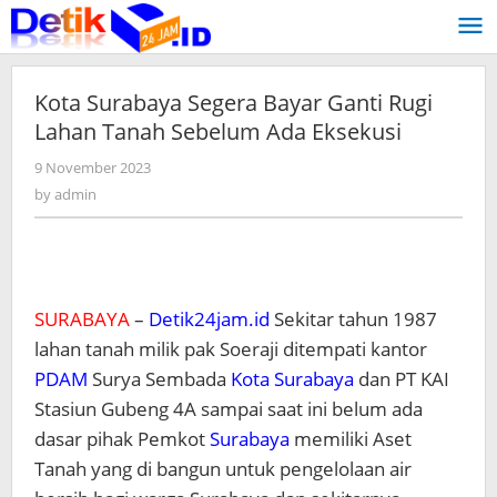
Skip
to
content
Kota Surabaya Segera Bayar Ganti Rugi
Lahan Tanah Sebelum Ada Eksekusi
9 November 2023
by
admin
by
admin
SURABAYA
–
Detik24jam.id
Sekitar tahun 1987
lahan tanah milik pak Soeraji ditempati kantor
PDAM
Surya Sembada
Kota Surabaya
dan PT KAI
Stasiun Gubeng 4A sampai saat ini belum ada
dasar pihak Pemkot
Surabaya
memiliki Aset
Tanah yang di bangun untuk pengelolaan air