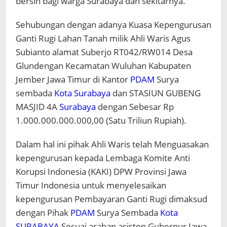
bersih bagi warga Surabaya dan sekitarnya.
Sehubungan dengan adanya Kuasa Kepengurusan
Ganti Rugi Lahan Tanah milik Ahli Waris Agus
Subianto alamat Suberjo RT042/RW014 Desa
Glundengan Kecamatan Wuluhan Kabupaten
Jember Jawa Timur di Kantor
PDAM
Surya
sembada
Kota Surabaya
dan STASIUN GUBENG
MASJID 4A
Surabaya
dengan Sebesar Rp
1.000.000.000.000,00 (Satu Triliun Rupiah).
Dalam hal ini pihak Ahli Waris telah Menguasakan
kepengurusan kepada Lembaga Komite Anti
Korupsi Indonesia (KAKI) DPW Provinsi Jawa
Timur Indonesia untuk menyelesaikan
kepengurusan Pembayaran Ganti Rugi dimaksud
dengan Pihak
PDAM
Surya Sembada
Kota
SURABAYA
Sesuai arahan asisten Gubernur Jawa