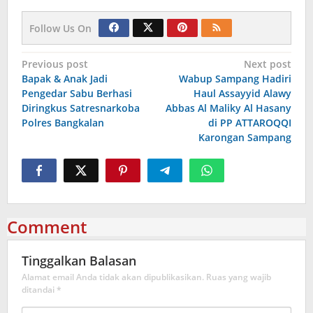
Follow Us On
Navigasi
Previous post
Next post
Bapak & Anak Jadi
Wabup Sampang Hadiri
pos
Pengedar Sabu Berhasi
Haul Assayyid Alawy
Diringkus Satresnarkoba
Abbas Al Maliky Al Hasany
Polres Bangkalan
di PP ATTAROQQI
Karongan Sampang
Comment
Tinggalkan Balasan
Alamat email Anda tidak akan dipublikasikan.
Ruas yang wajib
ditandai
*