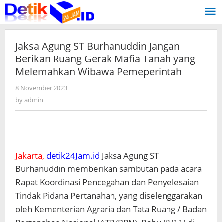
Skip
to
content
Jaksa Agung ST Burhanuddin Jangan
Berikan Ruang Gerak Mafia Tanah yang
Melemahkan Wibawa Pemeperintah
8 November 2023
by
admin
by
admin
Jakarta,
detik24Jam.id
Jaksa Agung ST
Burhanuddin memberikan sambutan pada acara
Rapat Koordinasi Pencegahan dan Penyelesaian
Tindak Pidana Pertanahan, yang diselenggarakan
oleh Kementerian Agraria dan Tata Ruang / Badan