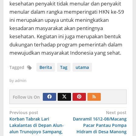
kesehatan penyakit tidak menular dan penyakit
menular dalam rangka memperingati HKN ke-59
ini merupakan upaya untuk meningkatkan
kesadaran masyarakat akan pentingnya
kesehatan. Kegiatan ini juga merupakan bentuk
dukungan terhadap program pemerintah dalam
mewujudkan masyarakat Indonesia yang sehat.
Tagged
Berita
Tag
utama
by
admin
Follow Us On
Navigasi
Previous post
Next post
Korban Tabrak Lari
Danramil 1612-08/Macang
pos
Lakalantas di Depan Alun-
Pacar Pantau Pompa
alun Trunojoyo Sampang,
Hidram di Desa Manong