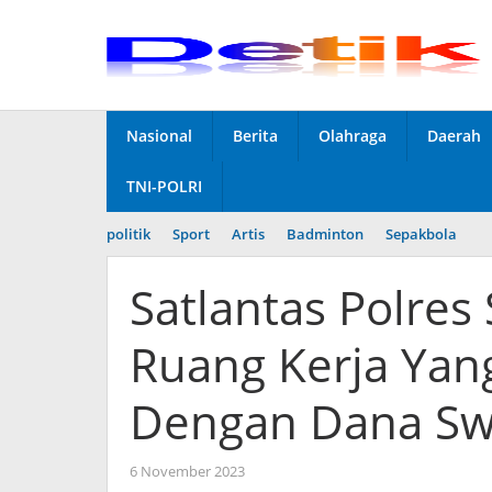
Skip
to
content
Nasional
Berita
Olahraga
Daerah
TNI-POLRI
politik
Sport
Artis
Badminton
Sepakbola
Satlantas Polre
Ruang Kerja Yan
Dengan Dana S
6 November 2023
by