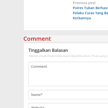
Navigasi
Previous post
Polres Tuban Berhas
pos
Pelaku Curas Yang B
Korbannya
Comment
Tinggalkan Balasan
Alamat email Anda tidak akan dipublikasikan.
Ruas yang 