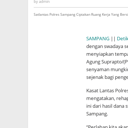
admin
by
admin
Satlantas Polres Sampang Ciptakan Ruang Kerja Yang Ber
SAMPANG
||
Deti
dengan swadaya s
menyiapkan tempat 
Agung Suprapto/(Po
senyaman mungkin 
sejenak bagi penge
Kasat Lantas Polr
mengatakan, reha
ini dari hasil dan
Sampang.
“Perlahan kita aka