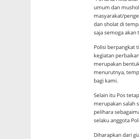
umum dan musholl
masyarakat/pengend
dan sholat di temp
saja semoga akan t
Polisi berpangkat 
kegiatan perbaikan
merupakan bentuk 
menurutnya, tempa
bagi kami.
Selain itu Pos teta
merupakan salah sat
pelihara sebagaim
selaku anggota Pol
Diharapkan dari gi