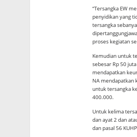
“Tersangka EW men
penyidikan yang t
tersangka sebanyak
dipertanggungjaw
proses kegiatan s
Kemudian untuk t
sebesar Rp 50 juta
mendapatkan keunt
NA mendapatkan k
untuk tersangka k
400.000.
Untuk kelima ters
dan ayat 2 dan ata
dan pasal 56 KUH