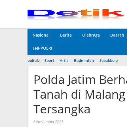
Skip
to
content
Nasional
Berita
Olahraga
Daerah
TNI-POLRI
politik
Sport
Artis
Badminton
Sepakbola
Polda Jatim Berh
Tanah di Malang
Tersangka
6 November 2023
by