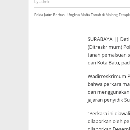
admin
by
admin
Polda Jatim Berhasil Ungkap Mafia Tanah di Malang Tetap
SURABAYA || Detik
(Ditreskrimum) Po
tanah pemalsuan se
dan Kota Batu, pad
Wadirreskrimum Po
bahwa perkara maf
dan menggunakan su
jajaran penyidik S
“Perkara ini diawal
dilaporkan oleh pe
dilaporkan Desemb