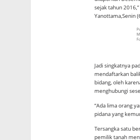
sejak tahun 2016,”
Yanottama,Senin (6
P
M
F
Jadi singkatnya pad
mendaftarkan balik
bidang, oleh karen
menghubungi sese
“Ada lima orang y
pidana yang kemudi
Tersangka satu be
pemilik tanah men