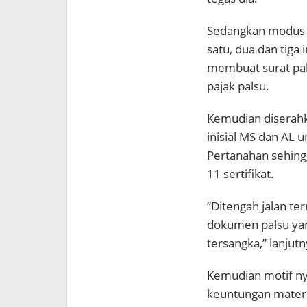
Sedangkan modus o
satu, dua dan tiga 
membuat surat pa
pajak palsu.
Kemudian diserahk
inisial MS dan AL 
Pertanahan sehingg
11 sertifikat.
“Ditengah jalan t
dokumen palsu yan
tersangka,” lanjutn
Kemudian motif ny
keuntungan materi