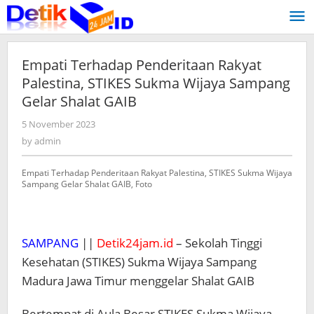
Skip
to
content
Empati Terhadap Penderitaan Rakyat
Palestina, STIKES Sukma Wijaya Sampang
Gelar Shalat GAIB
5 November 2023
by
admin
by
admin
Empati Terhadap Penderitaan Rakyat Palestina, STIKES Sukma Wijaya
Sampang Gelar Shalat GAIB, Foto
SAMPANG
||
Detik24jam.id
– Sekolah Tinggi
Kesehatan (STIKES) Sukma Wijaya Sampang
Madura Jawa Timur menggelar Shalat GAIB
Bertempat di Aula Besar STIKES Sukma Wijaya