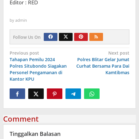
Editor : RED
by
admin
Follow Us On
Navigasi
Previous post
Next post
Tahapan Pemilu 2024
Polres Blitar Gelar Jumat
pos
Polres Situbondo Siagakan
Curhat Bersama Para Dai
Personel Pengamanan di
Kamtibmas
Kantor KPU
Comment
Tinggalkan Balasan