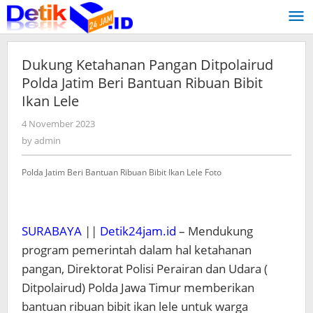
Skip
to
content
Dukung Ketahanan Pangan Ditpolairud
Polda Jatim Beri Bantuan Ribuan Bibit
Ikan Lele
4 November 2023
by
admin
by
admin
Polda Jatim Beri Bantuan Ribuan Bibit Ikan Lele Foto
SURABAYA
||
Detik24jam.id
– Mendukung
program pemerintah dalam hal ketahanan
pangan, Direktorat Polisi Perairan dan Udara (
Ditpolairud) Polda Jawa Timur memberikan
bantuan ribuan bibit ikan lele untuk warga