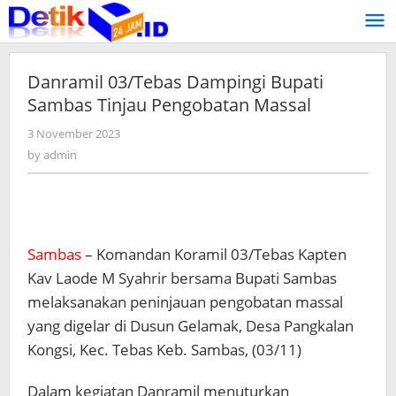
Skip
to
content
Danramil 03/Tebas Dampingi Bupati
Sambas Tinjau Pengobatan Massal
3 November 2023
by
admin
by
admin
Sambas
– Komandan Koramil 03/Tebas Kapten
Kav Laode M Syahrir bersama Bupati Sambas
melaksanakan peninjauan pengobatan massal
yang digelar di Dusun Gelamak, Desa Pangkalan
Kongsi, Kec. Tebas Keb. Sambas, (03/11)
Dalam kegiatan Danramil menuturkan