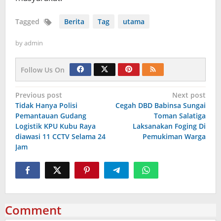
Tagged
Berita
Tag
utama
by
admin
Follow Us On
Navigasi
Previous post
Next post
Tidak Hanya Polisi
Cegah DBD Babinsa Sungai
pos
Pemantauan Gudang
Toman Salatiga
Logistik KPU Kubu Raya
Laksanakan Foging Di
diawasi 11 CCTV Selama 24
Pemukiman Warga
Jam
Comment