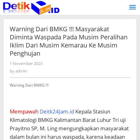
Skip
to
content
Warning Dari BMKG !!! Masyarakat
Diminta Waspada Pada Musim Peralihan
Iklim Dari Musim Kemarau Ke Musim
Penghujan
1 November 2023
by
admin
by
admin
Warning Dari BMKG !!!
Mempawah
Deitk24Jam.id
Kepala Stasiun
Klimatologi BMKG Kalimantan Barat Luhur Tri uji
Prayitno SP, M. Ling mengungkapkan masyarakat
dalam bulan ini harus waspada, karena keadaan