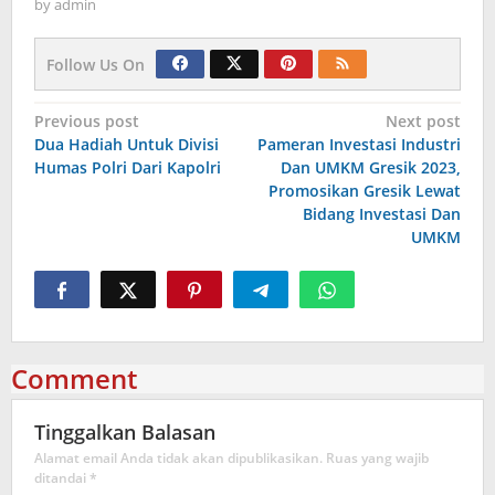
by
admin
Follow Us On
Navigasi
Previous post
Next post
Dua Hadiah Untuk Divisi
Pameran Investasi Industri
pos
Humas Polri Dari Kapolri
Dan UMKM Gresik 2023,
Promosikan Gresik Lewat
Bidang Investasi Dan
UMKM
Comment
Tinggalkan Balasan
Alamat email Anda tidak akan dipublikasikan.
Ruas yang wajib
ditandai
*