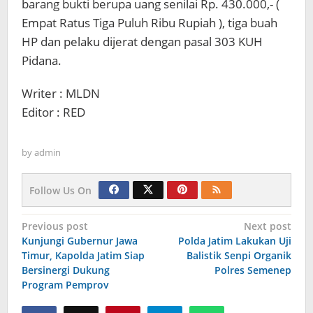
barang bukti berupa uang senilai Rp. 430.000,- (
Empat Ratus Tiga Puluh Ribu Rupiah ), tiga buah
HP dan pelaku dijerat dengan pasal 303 KUH
Pidana.
Writer : MLDN
Editor : RED
by
admin
Follow Us On
Navigasi
Previous post
Next post
Kunjungi Gubernur Jawa
Polda Jatim Lakukan Uji
pos
Timur, Kapolda Jatim Siap
Balistik Senpi Organik
Bersinergi Dukung
Polres Semenep
Program Pemprov