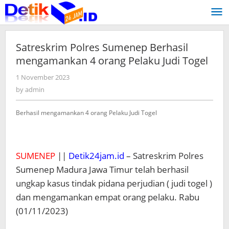
Skip
to
content
Satreskrim Polres Sumenep Berhasil
mengamankan 4 orang Pelaku Judi Togel
1 November 2023
by
admin
by
admin
Berhasil mengamankan 4 orang Pelaku Judi Togel
SUMENEP
||
Detik24jam.id
– Satreskrim Polres
Sumenep Madura Jawa Timur telah berhasil
ungkap kasus tindak pidana perjudian ( judi togel )
dan mengamankan empat orang pelaku. Rabu
(01/11/2023)