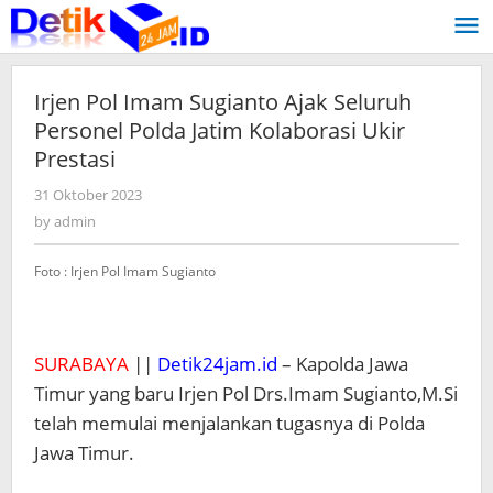
Skip
to
content
Irjen Pol Imam Sugianto Ajak Seluruh
Personel Polda Jatim Kolaborasi Ukir
Prestasi
31 Oktober 2023
by
admin
by
admin
Foto : Irjen Pol Imam Sugianto
SURABAYA
||
Detik24jam.id
– Kapolda Jawa
Timur yang baru Irjen Pol Drs.Imam Sugianto,M.Si
telah memulai menjalankan tugasnya di Polda
Jawa Timur.