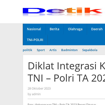
Skip
to
content
Nasional
Berita
Olahraga
Daerah
TNI-POLRI
politik
Sport
Artis
Badminton
Sepakbola
Diklat Integras
TNI – Polri TA 2
28 Oktober 2023
by
admin
by
admin
Foto : Kebangsaan TNI – Polri TA 2023 Resmi Ditutup