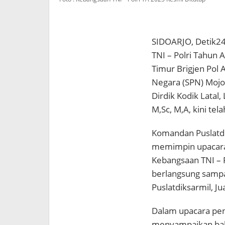
SIDOARJO, Detik24
TNI – Polri Tahun
Timur Brigjen Pol 
Negara (SPN) Mojo
Dirdik Kodik Latal
M,Sc, M,A, kini tela
Komandan Puslatdik
memimpin upacara 
Kebangsaan TNI – 
berlangsung sampa
Puslatdiksarmil, Ju
Dalam upacara pen
menyampaikan bahw