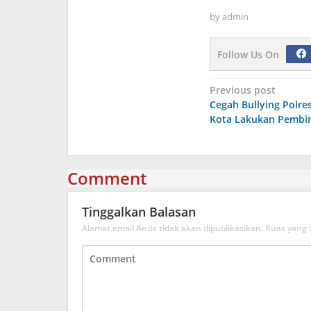
by
admin
Follow Us On
Navigasi
Previous post
Cegah Bullying Polre
pos
Kota Lakukan Pembin
Comment
Tinggalkan Balasan
Alamat email Anda tidak akan dipublikasikan.
Ruas yang 