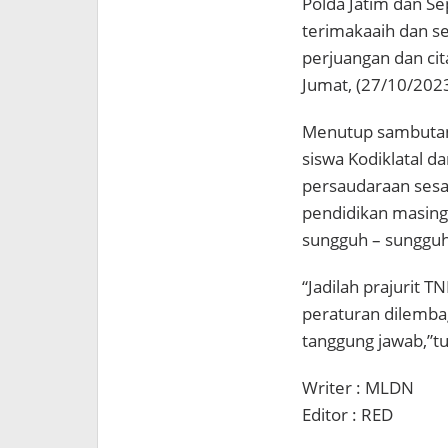
Polda Jatim dan S
terimakaaih dan s
perjuangan dan cita
Jumat, (27/10/2023
Menutup sambutann
siswa Kodiklatal da
persaudaraan sesa
pendidikan masing
sungguh – sungguh
“Jadilah prajurit 
peraturan dilemba
tanggung jawab,”t
Writer : MLDN
Editor : RED