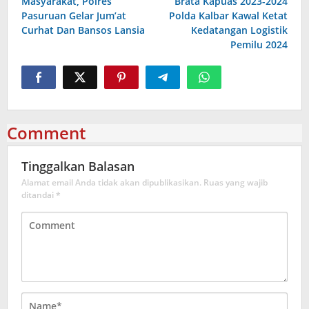
Masyarakat, Polres
Brata Kapuas 2023-2024
Pasuruan Gelar Jum’at
Polda Kalbar Kawal Ketat
Curhat Dan Bansos Lansia
Kedatangan Logistik
Pemilu 2024
Comment
Tinggalkan Balasan
Alamat email Anda tidak akan dipublikasikan.
Ruas yang wajib
ditandai
*