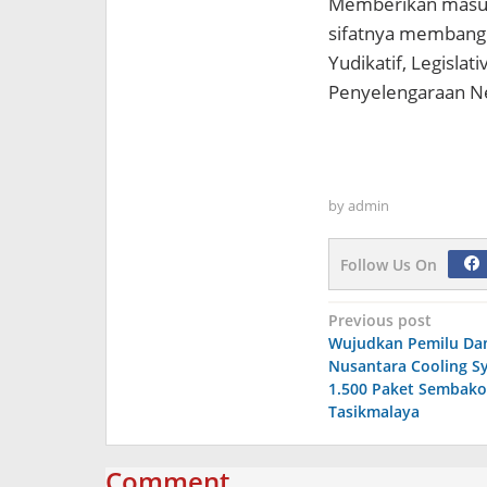
Memberikan masuka
sifatnya membangu
Yudikatif, Legisla
Penyelengaraan Ne
by
admin
Follow Us On
Navigasi
Previous post
Wujudkan Pemilu Da
pos
Nusantara Cooling S
1.500 Paket Sembako
Tasikmalaya
Comment