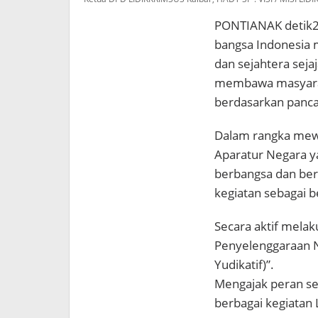
PONTIANAK detik24
bangsa Indonesia 
dan sejahtera seja
membawa masyaraka
berdasarkan panca
Dalam rangka mewu
Aparatur Negara y
berbangsa dan ber
kegiatan sebagai b
Secara aktif mela
Penyelenggaraan Neg
Yudikatif)”.
Mengajak peran se
berbagai kegiatan 