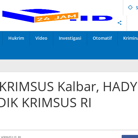
Hukrim
Video
Investigasi
Otomatif
Krimin
KKRIMSUS Kalbar, HADY
LIDIK KRIMSUS RI
K KRIMSUS RI