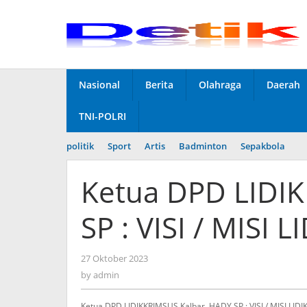
Skip
to
content
Nasional
Berita
Olahraga
Daerah
TNI-POLRI
politik
Sport
Artis
Badminton
Sepakbola
Ketua DPD LIDI
SP : VISI / MISI 
27 Oktober 2023
by
admin
by
admin
Ketua DPD LIDIKKRIMSUS Kalbar, HADY SP : VISI / MISI LIDI