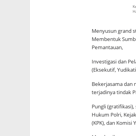
K
H
Menyusun grand str
Membentuk Sumber
Pemantauan,
Investigasi dan Pe
(Eksekutif, Yudikati
Bekerjasama dan m
terjadinya tindak 
Pungli (gratifikasi
Hukum Polri, Keja
(KPK), dan Komisi Y