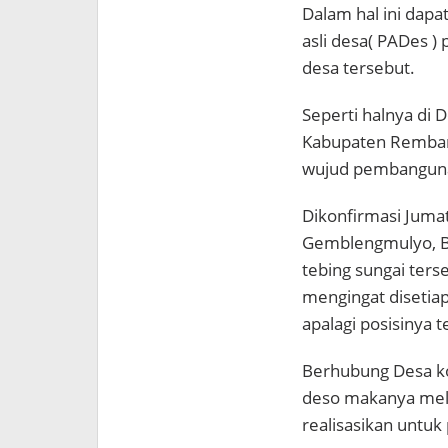
Dalam hal ini dapa
asli desa( PADes )
desa tersebut.
Seperti halnya di
Kabupaten Rembang
wujud pembanguna
Dikonfirmasi Jumat
Gemblengmulyo, 
tebing sungai ters
mengingat disetiap
apalagi posisinya t
Berhubung Desa ko
deso makanya mela
realisasikan untu