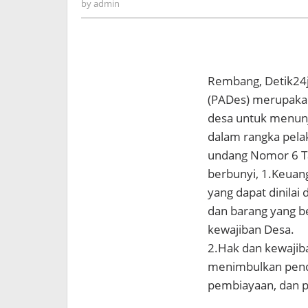
admin
by
admin
Rembang, Detik24j
(PADes) merupakan
desa untuk menun
dalam rangka pela
undang Nomor 6 Ta
berbunyi, 1.Keuan
yang dapat dinilai
dan barang yang b
kewajiban Desa.
2.Hak dan kewajib
menimbulkan penda
pembiayaan, dan p