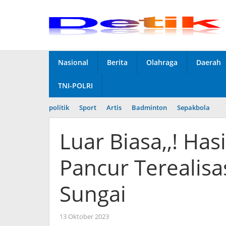
Skip
to
content
Nasional
Berita
Olahraga
Daerah
TNI-POLRI
politik
Sport
Artis
Badminton
Sepakbola
Luar Biasa,,! Ha
Pancur Terealis
Sungai
13 Oktober 2023
by