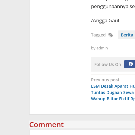
penggunaannya ser
/Angga GauL
Tagged
Berita
by
admin
Follow Us On
Navigasi
Previous post
LSM Desak Aparat H
pos
Tuntas Dugaan Sewa
Wabup Blitar Fiktif R
Comment