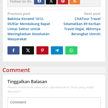
Follow Us On
Navigasi
Previous post
Next post
Babinsa Koramil 1612-
CHATour Travel
pos
05/Elar Mendukung Rapat
Selamatkan 89 Korban
Lintas Sektor untuk
Travel Ilegal, Akhirnya
Meningkatkan Kesehatan
Berangkat Umroh
Masyarakat
Comment
Tinggalkan Balasan
Alamat email Anda tidak akan dipublikasikan.
Ruas yang wajib
ditandai
*