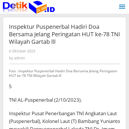
Skip
to
content
Inspektur Puspenerbal Hadiri Doa
Bersama Jelang Peringatan HUT ke-78 TNI
Wilayah Gartab lll
6 Oktober 2023
by
admin
by
admin
Foto : Inspektur Puspenerbal Hadiri Doa Bersama Jelang Peringatan
HUT ke-78 TNI Wilayah Gartab lll
5
TNl AL-Puspenerbal (2/10/2023).
Inspektur Pusat Penerbangan TNl Angkatan Laut
(Puspenerbal), Kolonel Laut (T) Bambang Yunianto
mewakili Danpuspenerbal Laksda TNl Dr. Imam