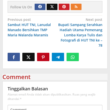
Follow Us On
Navigasi
Previous post
Next post
Sambut HUT TNI, Lanudal
Bupati Sampang Serahkan
pos
Manado Bersihkan TMP
Hadiah Utama Pemenang
Maria Walanda Maramis
Lomba Karya Tulis dan
Fotografi di HUT TNI ke –
78
Comment
Tinggalkan Balasan
Alamat email Anda tidak akan dipublikasikan.
Ruas yang wajib
ditandai
*