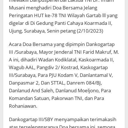
Musani menghadiri Doa Bersama Jelang
Peringatan HUT ke-78 TNI Wilayah Gartab lll yang
digelar di Di Gedung Panti Cahaya Koarmada II,
Ujung, Surabaya, Senin petang (2/10/2023)
Acara Doa Bersama yang dipimpin Dankogartap
III /Surabaya, Mayor Jenderal TNI Farid Makruf, M.
A ini, dihadiri Wadan Kodiklatal, Kaskoarmada II,
Wagub AAL, Pangdiv 2/ Kostrad, Kaskogartap
III/Surabaya, Para PJU Kodam V, Danlantamal V,
Danpasmar 2, Dan STTAL, Danrem 084/BJ,
Danlanud And Saleh, Danlanud Moeljono, Para
Komandan Satuan, Pakorwan TNI, dan Para
Rohaniawan.
Dankogartap III/SBY menyampaikan terimakasih
atas terselenggaranya Doa bersama ini, semoga