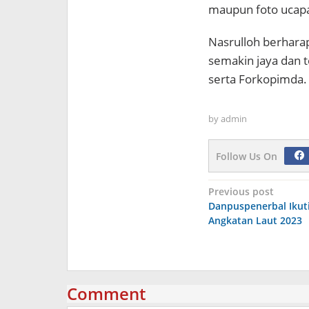
maupun foto ucapa
Nasrulloh berharap
semakin jaya dan te
serta Forkopimda.
by
admin
Follow Us On
Navigasi
Previous post
Danpuspenerbal Ikut
pos
Angkatan Laut 2023
Comment