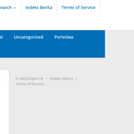
Search
Indeks Berita
Terms of Service
al
Uncategorized
Peristiwa
i
© detik24jam.id
Indeks Berita
Terms of Service