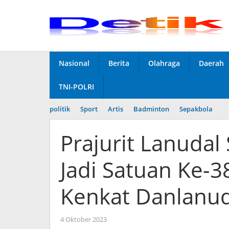
Skip
to
content
Nasional
Berita
Olahraga
Daerah
TNI-POLRI
politik
Sport
Artis
Badminton
Sepakbola
Prajurit Lanudal
Jadi Satuan Ke-3
Kenkat Danlanud
4 Oktober 2023
by