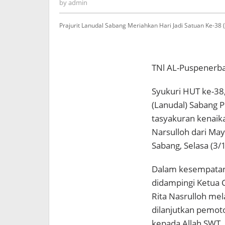
admin
by
admin
Prajurit Lanudal Sabang Meriahkan Hari Jadi Satuan Ke-38 (
TNl AL-Puspenerba
Syukuri HUT ke-38,
(Lanudal) Sabang 
tasyakuran kenaika
Narsulloh dari May
Sabang, Selasa (3/
Dalam kesempatan
didampingi Ketua 
Rita Nasrulloh me
dilanjutkan pemot
kepada Allah SWT.