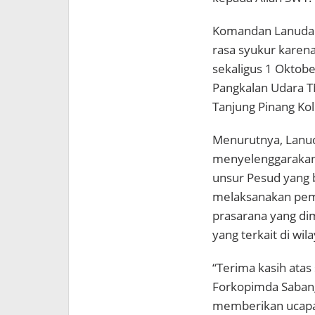
Komandan Lanuda
rasa syukur karen
sekaligus 1 Oktob
Pangkalan Udara T
Tanjung Pinang Kolo
Menurutnya, Lanud
menyelenggarakan d
unsur Pesud yang b
melaksanakan pem
prasarana yang dim
yang terkait di wil
“Terima kasih atas
Forkopimda Sabang
memberikan ucapan