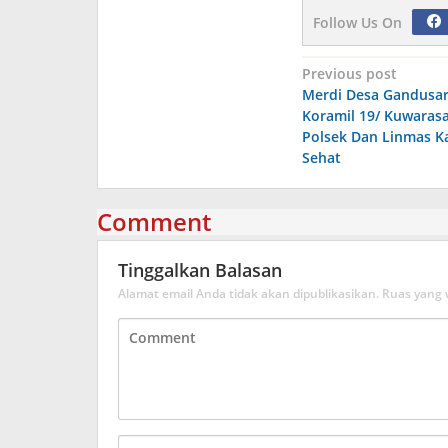
Follow Us On
Navigasi
Previous post
Merdi Desa Gandusar
pos
Koramil 19/ Kuwaras
Polsek Dan Linmas Ka
Sehat
Comment
Tinggalkan Balasan
Alamat email Anda tidak akan dipublikasikan.
Ruas yang 