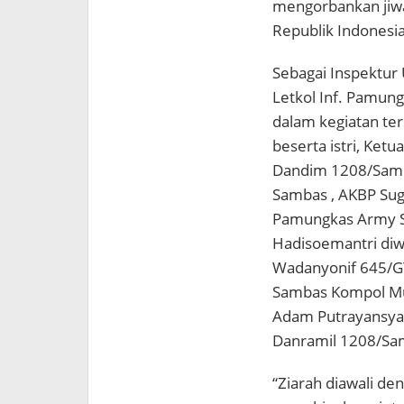
mengorbankan jiw
Republik Indonesia
Sebagai Inspektur 
Letkol Inf. Pamung
dalam kegiatan ter
beserta istri, Ket
Dandim 1208/Sambas
Sambas , AKBP Sugi
Pamungkas Army Sa
Hadisoemantri diwa
Wadanyonif 645/GT
Sambas Kompol Mu
Adam Putrayansya,
Danramil 1208/Sam
“Ziarah diawali d