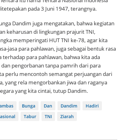
entara itu nama Tentara Nasional Indonesia
 ditetepakan pada 3 Juni 1947, terangnya.
 bunga Dandim juga mengatakan, bahwa kegiatan
an keharusan di lingkungan prajurit TNI,
ngka memperingati HUT TNI ke-78, agar kita
asa-jasa para pahlawan, juga sebagai bentuk rasa
 terhadap para pahlawan, bahwa kita ada
 dan pengorbanan tanpa pamrih dari para
ita perlu mencontoh semangat perjuangan dari
ta, yang rela mengorbankan jiwa dan raganya
gara yang kita cintai, tutup Dandim.
Sambas
Bunga
Dan
Dandim
Hadiri
asional
Tabur
TNI
Ziarah