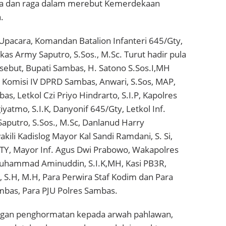
a dan raga dalam merebut Kemerdekaan
.
Upacara, Komandan Batalion Infanteri 645/Gty,
kas Army Saputro, S.Sos., M.Sc. Turut hadir pula
sebut, Bupati Sambas, H. Satono S.Sos.I,MH
ua Komisi IV DPRD Sambas, Anwari, S.Sos, MAP,
, Letkol Czi Priyo Hindrarto, S.I.P, Kapolres
yatmo, S.I.K, Danyonif 645/Gty, Letkol Inf.
putro, S.Sos., M.Sc, Danlanud Harry
kili Kadislog Mayor Kal Sandi Ramdani, S. Si,
Y, Mayor Inf. Agus Dwi Prabowo, Wakapolres
hammad Aminuddin, S.I.K,MH, Kasi PB3R,
 S.H, M.H, Para Perwira Staf Kodim dan Para
bas, Para PJU Polres Sambas.
engan penghormatan kepada arwah pahlawan,