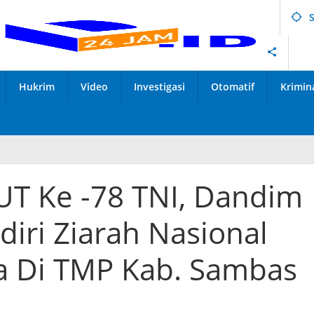
Hukrim
Video
Investigasi
Otomatif
Krimin
T Ke -78 TNI, Dandim
iri Ziarah Nasional
a Di TMP Kab. Sambas