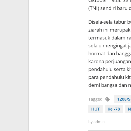
Oktober 1945. Sem
(TNI) sendiri baru
Disela-sela tabur
ziarah ini merupak
termasuk dalam ra
selalu mengingat j
hormat dan bangga
karena perjuangan
pendahulu serta k
para pendahulu ki
demi bangsa dan ne
Tagged
1208/
HUT
Ke -78
N
by
admin