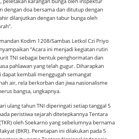
, peletakan karangan bunga oleh inspektur
kan dengan doa bersama dan ditutup dengan
hir dilanjutkan dengan tabur bunga oleh
arah”.
mandan Kodim 1208/Sambas Letkol Czi Priyo
nyampaikan “Acara ini menjadi kegiatan rutin
jurit TNI sebagai bentuk penghormatan dan
jasa pahlawan yang telah gugur. Diharapkan
ini dapat kembali menggugah semangat
nah air, rela berkorban dan jiwa nasionalisme
nerus bangsa, ungkapnya.
hari ulang tahun TNI diperingati setiap tanggal 5
ada peristiwa sejarah ditetepkannya Tentara
(TKR) oleh Soekarno yang sebelumnya bernama
kyat (BKR). Penetapan ini dilakukan pada 5