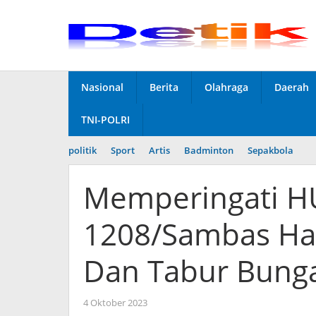
Skip
to
content
Nasional
Berita
Olahraga
Daerah
TNI-POLRI
politik
Sport
Artis
Badminton
Sepakbola
Memperingati HU
1208/Sambas Had
Dan Tabur Bung
4 Oktober 2023
by