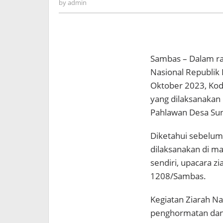
admin
by
admin
Sambas – Dalam ra
Nasional Republik 
Oktober 2023, Kod
yang dilaksanakan
Pahlawan Desa Sun
Diketahui sebelumn
dilaksanakan di m
sendiri, upacara z
1208/Sambas.
Kegiatan Ziarah N
penghormatan dan