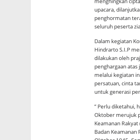
menghingkan cipta
upacara, dilanjut
penghormatan tera
seluruh peserta zi
Dalam kegiatan Ko
Hindrarto S.I.P me
dilakukan oleh pra
penghargaan atas 
melalui kegiatan 
persatuan, cinta ta
untuk generasi pe
” Perlu diketahui, 
Oktober merujuk p
Keamanan Rakyat 
Badan Keamanan Ra