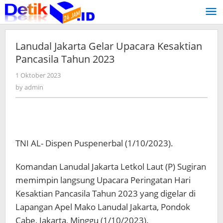
Skip
to
content
Lanudal Jakarta Gelar Upacara Kesaktian
Pancasila Tahun 2023
1 Oktober 2023
by
admin
by
admin
TNI AL- Dispen Puspenerbal (1/10/2023).
Komandan Lanudal Jakarta Letkol Laut (P) Sugiran
memimpin langsung Upacara Peringatan Hari
Kesaktian Pancasila Tahun 2023 yang digelar di
Lapangan Apel Mako Lanudal Jakarta, Pondok
Cabe, Jakarta, Minggu (1/10/2023).