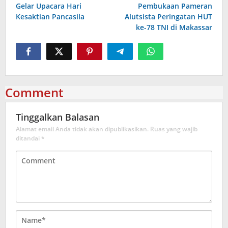
pos
Gelar Upacara Hari
Pembukaan Pameran
Kesaktian Pancasila
Alutsista Peringatan HUT
ke-78 TNI di Makassar
Comment
Tinggalkan Balasan
Alamat email Anda tidak akan dipublikasikan.
Ruas yang wajib
ditandai
*