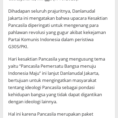
Dihadapan seluruh prajuritnya, Danlanudal
Jakarta ini mengatakan bahwa upacara Kesaktian
Pancasila diperingati untuk mengenang para
pahlawan revolusi yang gugur akibat kekejaman
Partai Komunis Indonesia dalam peristiwa
G30S/PKI.
Hari kesaktian Pancasila yang mengusung tema
yaitu “Pancasila Pemersatu Bangsa menuju
Indonesia Maju” ini lanjut Danlanudal Jakarta,
bertujuan untuk mengingatkan masyarakat
tentang ideologi Pancasila sebagai pondasi
kehidupan bangsa yang tidak dapat digantikan
dengan ideologi lainnya.
Hal ini karena Pancasila merupakan paket