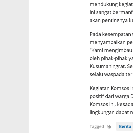
mendukung kegiata
ini sangat berman
akan pentingnya k
Pada kesempatan t
menyampaikan pes
“Kami mengimbau k
oleh pihak-pihak y
Kusumaningrat, Se
selalu waspada ter
Kegiatan Komsos i
positif dari warga
Komsos ini, kesad
lingkungan dapat 
Tagged
Berita