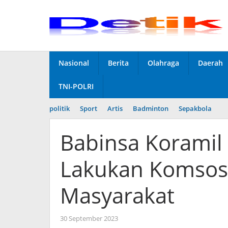
Skip
to
content
Nasional
Berita
Olahraga
Daerah
TNI-POLRI
politik
Sport
Artis
Badminton
Sepakbola
Babinsa Koramil
Lakukan Komsos
Masyarakat
30 September 2023
by