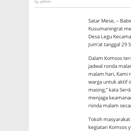
admin
by
admin
Satar Mese, – Bab
Kusumaningrat me
Desa Legu Kecamat
Jum’at tanggal 29
Dalam Komsos ter
jadwal ronda mal
malam hari, Kami
warga untuk aktif
masing,” kata Serd
menjaga keamanan
ronda malam secar
Tokoh masyarakat 
kegiatan Komsos y