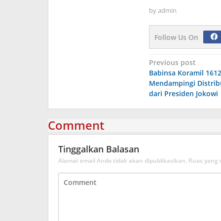
by
admin
Follow Us On
Navigasi
Previous post
Babinsa Koramil 161
pos
Mendampingi Distrib
dari Presiden Jokowi
Comment
Tinggalkan Balasan
Alamat email Anda tidak akan dipublikasikan.
Ruas yang 