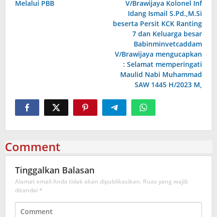
Melalui PBB
V/Brawijaya Kolonel Inf
Idang Ismail S.Pd.,M.Si
beserta Persit KCK Ranting
7 dan Keluarga besar
Babinminvetcaddam
V/Brawijaya mengucapkan
: Selamat memperingati
Maulid Nabi Muhammad
SAW 1445 H/2023 M,
Comment
Tinggalkan Balasan
Alamat email Anda tidak akan dipublikasikan.
Ruas yang wajib
ditandai
*