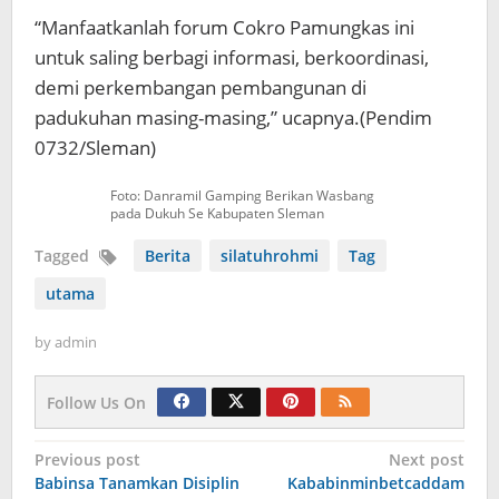
“Manfaatkanlah forum Cokro Pamungkas ini
untuk saling berbagi informasi, berkoordinasi,
demi perkembangan pembangunan di
padukuhan masing-masing,” ucapnya.(Pendim
0732/Sleman)
Foto: Danramil Gamping Berikan Wasbang
pada Dukuh Se Kabupaten Sleman
Tagged
Berita
silatuhrohmi
Tag
utama
by
admin
Follow Us On
Navigasi
Previous post
Next post
Babinsa Tanamkan Disiplin
Kababinminbetcaddam
pos