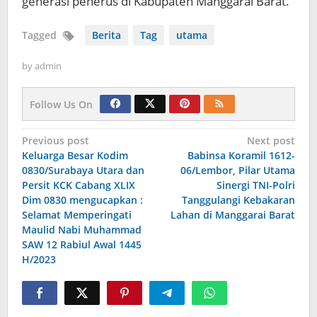
generasi penerus di Kabupaten Manggarai Barat.
Tagged
Berita
Tag
utama
by
admin
Follow Us On
Navigasi
Previous post
Next post
Keluarga Besar Kodim
Babinsa Koramil 1612-
pos
0830/Surabaya Utara dan
06/Lembor, Pilar Utama
Persit KCK Cabang XLIX
Sinergi TNI-Polri
Dim 0830 mengucapkan :
Tanggulangi Kebakaran
Selamat Memperingati
Lahan di Manggarai Barat
Maulid Nabi Muhammad
SAW 12 Rabiul Awal 1445
H/2023