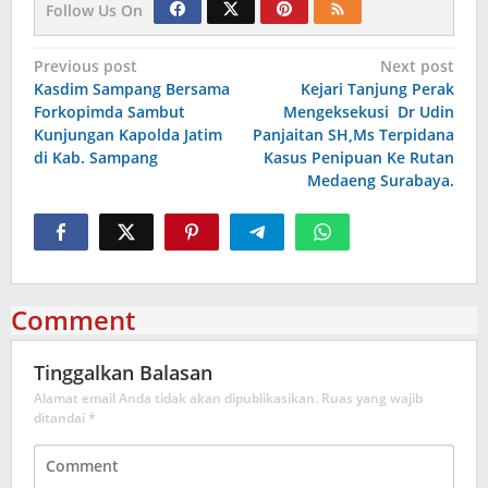
Follow Us On
Navigasi
Previous post
Next post
Kasdim Sampang Bersama
Kejari Tanjung Perak
pos
Forkopimda Sambut
Mengeksekusi Dr Udin
Kunjungan Kapolda Jatim
Panjaitan SH,Ms Terpidana
di Kab. Sampang
Kasus Penipuan Ke Rutan
Medaeng Surabaya.
Comment
Tinggalkan Balasan
Alamat email Anda tidak akan dipublikasikan.
Ruas yang wajib
ditandai
*