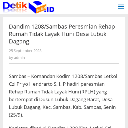
Skip
to
content
Dandim 1208/Sambas Peresmian Rehap
Rumah Tidak Layak Huni Desa Lubuk
Dagang.
25 September 2023
by
admin
by
admin
Sambas – Komandan Kodim 1208/Sambas Letkol
Czi Priyo Hendrarto S. I. P hadiri peresmian
Rehap Rumah Tidak Layak Huni (RPLH) yang
bertempat di Dusun Lubuk Dagang Barat, Desa
Lubuk Dagang, Kec. Sambas, Kab. Sambas, Senin
(25/9).