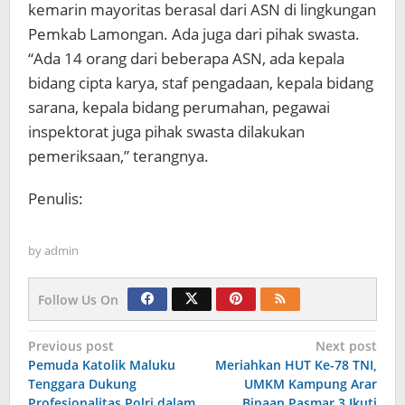
kemarin mayoritas berasal dari ASN di lingkungan
Pemkab Lamongan. Ada juga dari pihak swasta.
“Ada 14 orang dari beberapa ASN, ada kepala
bidang cipta karya, staf pengadaan, kepala bidang
sarana, kepala bidang perumahan, pegawai
inspektorat juga pihak swasta dilakukan
pemeriksaan,” terangnya.
Penulis:
by
admin
Follow Us On
Navigasi
Previous post
Next post
Pemuda Katolik Maluku
Meriahkan HUT Ke-78 TNI,
pos
Tenggara Dukung
UMKM Kampung Arar
Profesionalitas Polri dalam
Binaan Pasmar 3 Ikuti