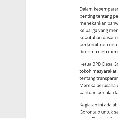
Dalam kesempatan
penting tentang pe
menekankan bahwa
keluarga yang m
kebutuhan dasar m
berkomitmen untu
diterima oleh me
Ketua BPD Desa Go
tokoh masyarakat 
tentang transpara
Mereka berusaha 
bantuan berjalan l
Kegiatan ini adala
Gorontalo untuk s