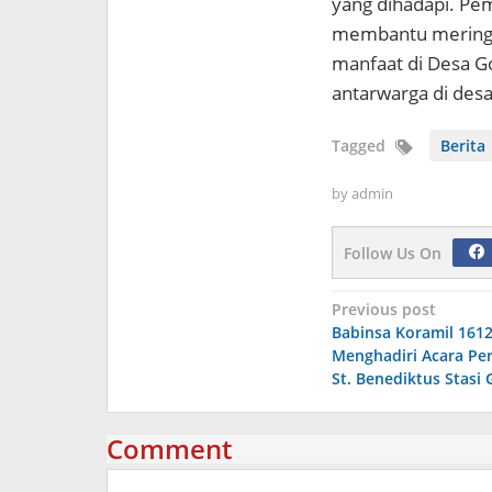
yang dihadapi. Pem
membantu meringa
manfaat di Desa G
antarwarga di desa
Tagged
Berita
by
admin
Follow Us On
Navigasi
Previous post
Babinsa Koramil 1612
pos
Menghadiri Acara Pe
St. Benediktus Stasi
Comment