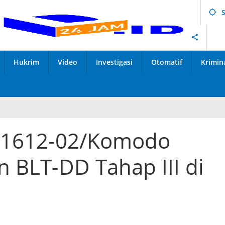
Hukrim
Video
Investigasi
Otomatif
Krimin
l 1612-02/Komodo
 BLT-DD Tahap III di