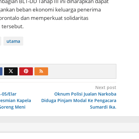
bagian BLT-DD Tahap III ini diharapkan dapat
nkan beban ekonomi keluarga penerima
orontalo dan memperkuat solidaritas
 tersebut.
utama
Next post
-05/Elar
Oknum Polisi Jualan Narkoba
resmian Kapela
Diduga Pinjam Modal Ke Pengacara
 Goreng Meni
Sumardi Ika.