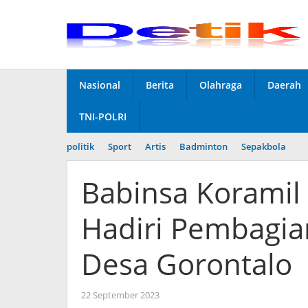
Skip
to
content
Nasional
Berita
Olahraga
Daerah
TNI-POLRI
politik
Sport
Artis
Badminton
Sepakbola
Babinsa Korami
Hadiri Pembagian
Desa Gorontalo
22 September 2023
by