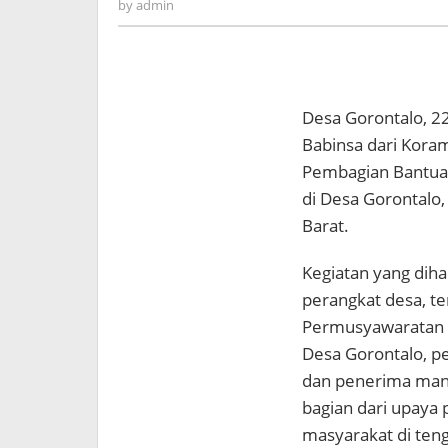
admin
by
admin
Desa Gorontalo, 2
Babinsa dari Kora
Pembagian Bantuan
di Desa Gorontalo
Barat.
Kegiatan yang diha
perangkat desa, t
Permusyawaratan 
Desa Gorontalo, p
dan penerima man
bagian dari upaya
masyarakat di ten