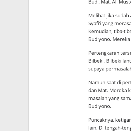
Budi, Mat, Ali Mu
Melihat jika sudah
Syafi’i yang meras
Kemudian, tiba-tib
Budiyono. Mereka l
Pertengkaran terse
Bilbeki. Bilbeki l
supaya permasalaha
Namun saat di per
dan Mat. Mereka k
masalah yang sama 
Budiyono.
Puncaknya, ketigan
lain. Di tengah-te