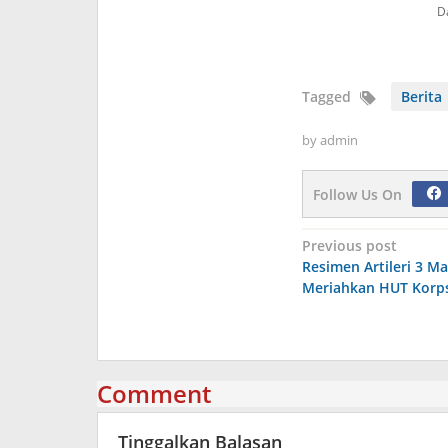
D
Tagged
Berita
by
admin
Follow Us On
Navigasi
Previous post
Resimen Artileri 3 Ma
pos
Meriahkan HUT Korps
Comment
Tinggalkan Balasan