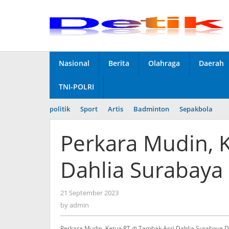
Skip
to
content
Nasional
Berita
Olahraga
Daerah
TNI-POLRI
politik
Sport
Artis
Badminton
Sepakbola
Perkara Mudin, 
Dahlia Surabaya
21 September 2023
by
admin
by
admin
Perkara Mudin, Ketua RT di Tambak Asri Dahlia Surabaya 