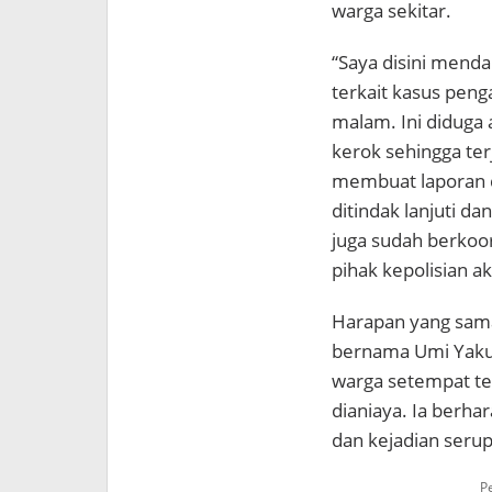
warga sekitar.
“Saya disini mend
terkait kasus peng
malam. Ini diduga 
kerok sehingga ter
membuat laporan d
ditindak lanjuti da
juga sudah berkoor
pihak kepolisian a
Harapan yang sama 
bernama Umi Yakum
warga setempat te
dianiaya. Ia berha
dan kejadian serup
P