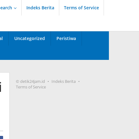
Search
Indeks Berita
Terms of Service
al
Uncategorized
Peristiwa
i
© detik24jam.id
Indeks Berita
Terms of Service