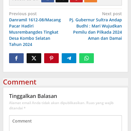
Navigasi
Previous post
Next post
Danramil 1612-08/Macang
Pj. Gubernur Sultra Andap
pos
Pacar Hadiri
Budhi : Mari Wujudkan
Musrembangdes Tingkat
Pemilu dan Pilkada 2024
Desa Kombo Selatan
Aman dan Damai
Tahun 2024
Comment
Tinggalkan Balasan
Alamat email Anda tidak akan dipublikasikan.
Ruas yang wajib
ditandai
*