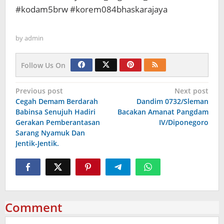
#kodam5brw #korem084bhaskarajaya
by
admin
Follow Us On
Navigasi
Previous post
Next post
Cegah Demam Berdarah
Dandim 0732/Sleman
pos
Babinsa Senujuh Hadiri
Bacakan Amanat Pangdam
Gerakan Pemberantasan
IV/Diponegoro
Sarang Nyamuk Dan
Jentik-Jentik.
Comment